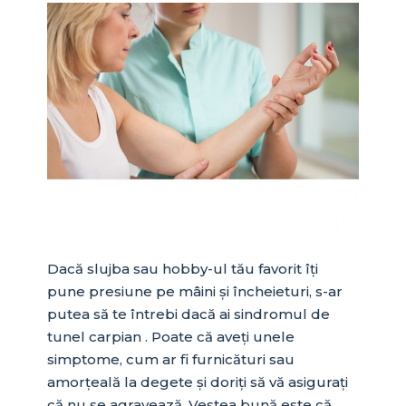
Dacă slujba sau hobby-ul tău favorit îți
pune presiune pe mâini și încheieturi, s-ar
putea să te întrebi dacă ai sindromul de
tunel carpian . Poate că aveți unele
simptome, cum ar fi furnicături sau
amorțeală la degete și doriți să vă asigurați
că nu se agravează. Vestea bună este că