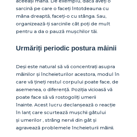
aceeași mână. De exemplu, dacă aveți o
sarcină pe care o faceți întotdeauna cu
mâna dreaptă, faceți-o cu stânga. Sau,
organizează-ți sarcinile cât poți de mult
pentru a da o pauză mușchilor tăi.
Urmăriți periodic postura mâinii
Deși este natural să vă concentrați asupra
mâinilor și încheieturilor acestora, modul în
care vă țineți restul corpului poate face, de
asemenea, o diferență. Poziția vicioasă vă
poate face să vă rostogoliți umerii
înainte. Acest lucru declanșează o reacție
în lanț care scurtează mușchii gâtului
și umerilor , strâng nervii din gât și
agravează problemele încheieturii mâinii.