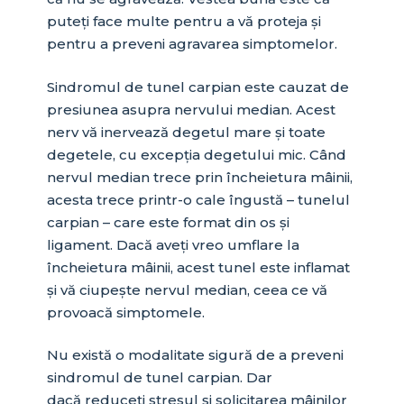
puteți face multe pentru a vă proteja și
pentru a preveni agravarea simptomelor.
Sindromul de tunel carpian este cauzat de
presiunea asupra nervului median. Acest
nerv vă inervează degetul mare și toate
degetele, cu excepția degetului mic. Când
nervul median trece prin încheietura mâinii,
acesta trece printr-o cale îngustă – tunelul
carpian – care este format din os și
ligament. Dacă aveți vreo umflare la
încheietura mâinii, acest tunel este inflamat
și vă ciupește nervul median, ceea ce vă
provoacă simptomele.
Nu există o modalitate sigură de a preveni
sindromul de tunel carpian. Dar
dacă reduceți stresul și solicitarea mâinilor