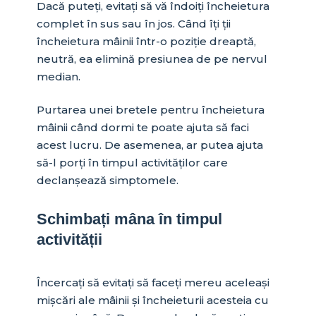
Dacă puteți, evitați să vă îndoiți încheietura
complet în sus sau în jos. Când îți ții
încheietura mâinii într-o poziție dreaptă,
neutră, ea elimină presiunea de pe nervul
median.
Purtarea unei bretele pentru încheietura
mâinii când dormi te poate ajuta să faci
acest lucru. De asemenea, ar putea ajuta
să-l porți în timpul activităților care
declanșează simptomele.
Schimbați mâna în timpul
activității
Încercați să evitați să faceți mereu aceleași
mișcări ale mâinii și încheieturii acesteia cu