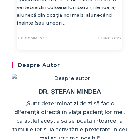
vertebra din coloana lombară (inferioară)
alunecă din poziția normală, alunecând
înainte (sau uneori…
0 COMMENTS
1 JUNE 2022
Despre Autor
DR. ȘTEFAN MINDEA
„Sunt determinat zi de zi să fac o
diferență directă în viața pacienților mei,
ca astfel aceștia să se poată întoarce la
familiile lor și la activitățile preferate în cel
mai scurt timp posibil”